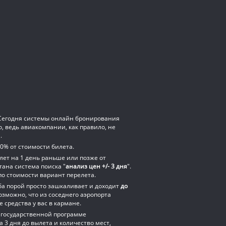
т. Сегодня системы онлайн бронирования
, ведь авиакомпании, как правило, не
.
50% от стоимости билета.
лет на 1 день раньше или позже от
ана система поиска "
анализ цен +/- 3 дня
".
о стоимости вариант перелета.
оба порой просто зашкаливает и доходит
до
озможно, что из соседнего аэропорта
 средства у вас в кармане.
 государственной программе
 3 дня до вылета и количество мест,