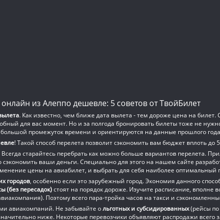
 онлайн из Алеппо дешевле: 5 советов от ТвойБилет
 вылета
. Как известно, чем ближе дата вылета - тем дороже цена на биле
обный для вас момент. Но и за полгода бронировать билеты тоже не нужно
ой большой промежуток времени и ориентируются на данные прошлого года
шевле
! Такой способ перелета позволит сэкономить вам бюджет вплоть до 
 Всегда старайтесь перебрать как можно больше вариантов перелета. При
сэкономить ваши деньги. Специально для этого на нашем сайте разработ
менение цены на авиабилет, и выбрать для себя наиболее оптимальный п
их городов
, особенно если это зарубежный город. Экономия данного спос
ы (без пересадок)
стоят на порядок дороже. Изучите расписание, вполне в
виакомпания). Поэтому всего пара-тройка часов на такси и сэкономленные
ями авиакомпаний. Не забывайте о
льготных и субсидированных
(рейсы по
значительно ниже. Некоторые перевозчики объявляют распродажи всего за