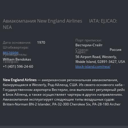
Авиакомпания New England Airlines IATA: EJ,ICAO:
NEA
Порт приписки:
Дата основания:
1970
Вестерли-Стейт
Штабквартира:
Страна:
Россия
Адрес:
вестерли
Руководитель:
56 Airport Road, Westerly,
William Bendokas
Телефон:
Сайт:
Rhode Island, 02891-3427, USA
+1 (401) 596-24-60
block-island.com/nea/
New England Airlines
— американская региональная авиакомпания,
базирующаяся в Westerly, Род-Айленд, США. Из своего основного хаба -
Государственном аэропорта Вестерли, она выполняет регулярный рейс
в Блок Айленд, а также осуществляет чартеры в других направлениях.
Авиакомпания эксплуатирует следующие типы воздушных судов:
Britten-Norman BN-2 Islander, PA-32-300 Cherokee Six, PA-28-180 Archer