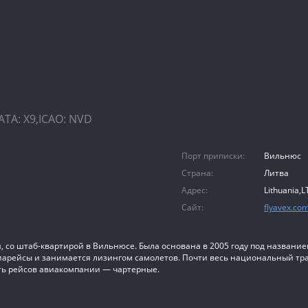
TA: X9,ICAO: NVD
Порт приписки:
Вильнюс
Страна:
Литва
Адрес:
Lithuania,L
Сайт:
flyavex.co
со штаб-квартирой в Вильнюсе. Была основана в 2005 году под названием N
рейсы и занимается лизингом самолетов. Почти весь национальный трафи
асть рейсов авиакомпании — чартерные.