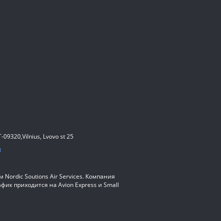
T-09320,Vilnius, Lvovo st 25
m
ordic Soutions Air Services. Компания
к приходится на Avion Express и Small