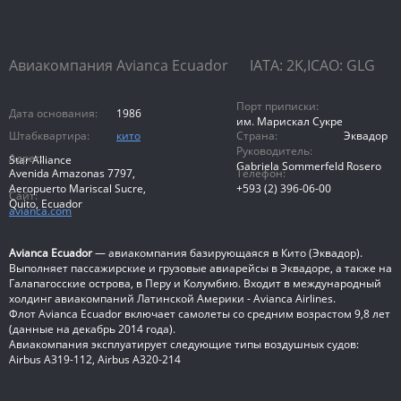
Авиакомпания Avianca Ecuador IATA: 2K,ICAO: GLG
Порт приписки:
Дата основания:
1986
им. Марискал Сукре
Штабквартира:
кито
Страна:
Эквадор
Руководитель:
Адрес:
Star Alliance
Gabriela Sommerfeld Rosero
Avenida Amazonas 7797,
Телефон:
Aeropuerto Mariscal Sucre,
+593 (2) 396-06-00
Сайт:
Quito, Ecuador
avianca.com
Avianca Ecuador
— авиакомпания базирующаяся в Кито (Эквадор).
Выполняет пассажирские и грузовые авиарейсы в Эквадоре, а также на
Галапагосские острова, в Перу и Колумбию. Входит в международный
холдинг авиакомпаний Латинской Америки - Avianca Airlines.
Флот Avianca Ecuador включает самолеты со средним возрастом 9,8 лет
(данные на декабрь 2014 года).
Авиакомпания эксплуатирует следующие типы воздушных судов:
Airbus A319-112, Airbus A320-214