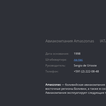
Авиакомпания Amaszonas IATA:
Дата основания:
1998
Штабквартира:
ла-пас
Руководитель:
Sergio de Urioste
Телефон:
+591 (2) 222-08-48
Amaszonas
— боливийская авиакомпания с
восточные регионы Боливии, а также в со
Авиакомпания эксплуатирует следующие т