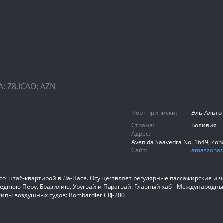
 Z8,ICAO: AZN
Порт приписки:
Эль-Альто
Страна:
Боливия
Адрес:
Avenida Saavedra No. 1649, Zona 
Сайт:
amaszonas
о штаб-квартирой в Ла-Пасе. Осуществляет регулярные пассажирские и ч
седнюю Перу, Бразилию, Уругвай и Парагвай. Главный хаб - Международны
ипы воздушных судов: Bombardier CRJ-200