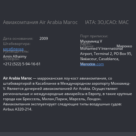
Авиакомпания Air Arabia Maroc IATA: 3O,ICAO: MAC
Порт приписки:
Дата основания:
2009
Мухаммед V
Адрес:
Штабквартира:
Страна:
Марокко
Mohamed V International
касабланка
Руководитель:
Airport, Terminal 2, PO Box 95,
Amin Alhaimy
Телефон:
Сайт:
Nouaceur, Casablanca,
+212 (522) 5-94-16-61
airarabia.com
Marocco
Air Arabia Maroc
— марроканская лоу-кост авиакомпания, со
штабквартирой в Касабланке в Международном аэропорту Моххамед-
V. Является дочерней авиакомпанией Air Arabia. Осуществляет
региональные и международные авиарейсы в Европу, в такие крупные
города как Брюссель, Милан,Париж, Марсель, Лондон.
Авиакомпания эксплуатирует следующие типы воздушных судов:
Airbus A320-214.