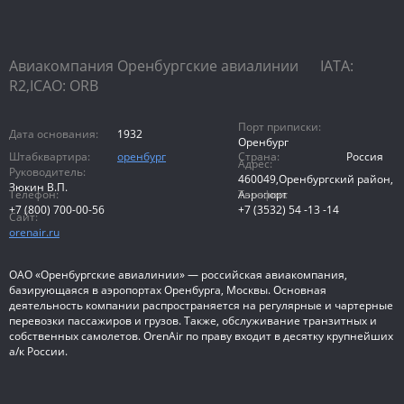
Авиакомпания Оренбургские авиалинии IATA:
R2,ICAO: ORB
Порт приписки:
Дата основания:
1932
Оренбург
Штабквартира:
оренбург
Страна:
Россия
Адрес:
Руководитель:
460049,Оренбургский район,
Зюкин В.П.
Телефон:
Телефон:
Аэропорт
+7 (800) 700-00-56
+7 (3532) 54 -13 -14
Сайт:
orenair.ru
ОАО «Оренбургские авиалинии» — российская авиакомпания,
базирующаяся в аэропортах Оренбурга, Москвы. Основная
деятельность компании распространяется на регулярные и чартерные
перевозки пассажиров и грузов. Также, обслуживание транзитных и
собственных самолетов. OrenAir по праву входит в десятку крупнейших
а/к России.